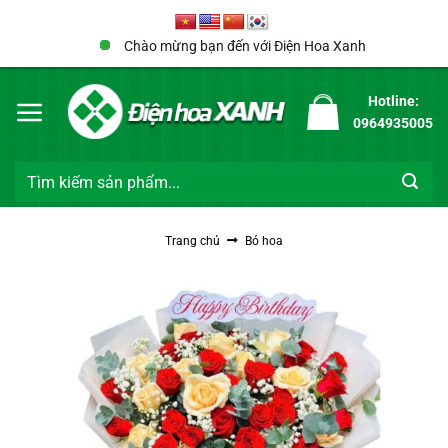
Bỏ
qua
Chào mừng bạn đến với Điện Hoa Xanh
nội
dung
Hotline:
0964935005
Tìm
kiếm:
Trang chủ
Bó hoa