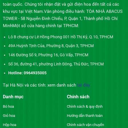
toàn quốc. Chúng tôi nhận đặt và gửi điện hoa đến tất cả các
khu vực tại Việt Nam.Văn phòng điều hành: TÒA NHÀ ABACUS
TOWER - 58 Nguyễn Đình Chiểu, P, Quận 1, Thành phố Hồ Chí
MinhMột số cửa hàng chính tại TPHCM:
Lô B chung cư Lê Hồng Phong 001 Hồ Thị Kỷ, Q.10, TPHCM
49A Huỳnh Tịnh Của, Phường 8, Quận 3, TPHCM
146 Đường Số 9, Phường 16, Gò Vấp, TPHCM
Số 36, đường 41, phường Linh Đông, Thủ Đức, TPHCM
Hotline: 0964935005
Tại Hà Nội và các tỉnh: xem danh sách
tại đây
Danh mục
Chính sách
Bó hoa
Chính sách & quy định
Giỏ hoa
Hướng dẫn thanh toán
Hộp hoa
Chính sách vận chuyển