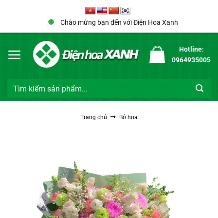
Bỏ
qua
Chào mừng bạn đến với Điện Hoa Xanh
nội
dung
Hotline:
0964935005
Tìm
kiếm:
Trang chủ
Bó hoa