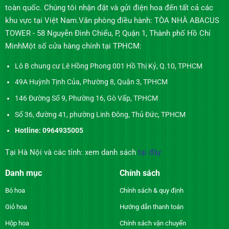
toàn quốc. Chúng tôi nhận đặt và gửi điện hoa đến tất cả các
khu vực tại Việt Nam.Văn phòng điều hành: TÒA NHÀ ABACUS
TOWER - 58 Nguyễn Đình Chiểu, P, Quận 1, Thành phố Hồ Chí
MinhMột số cửa hàng chính tại TPHCM:
Lô B chung cư Lê Hồng Phong 001 Hồ Thị Kỷ, Q.10, TPHCM
49A Huỳnh Tịnh Của, Phường 8, Quận 3, TPHCM
146 Đường Số 9, Phường 16, Gò Vấp, TPHCM
Số 36, đường 41, phường Linh Đông, Thủ Đức, TPHCM
Hotline: 0964935005
Tại Hà Nội và các tỉnh: xem danh sách
tại đây
Danh mục
Chính sách
Bó hoa
Chính sách & quy định
Giỏ hoa
Hướng dẫn thanh toán
Hộp hoa
Chính sách vận chuyển