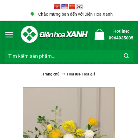
Bỏ
qua
Chào mừng bạn đến với Điện Hoa Xanh
nội
dung
Hotline:
0964935005
Tìm
kiếm:
Trang chủ
Hoa lụa- Hoa giả