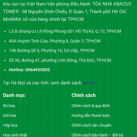
khu vực tại Việt Nam.Văn phòng điều hành: TÒA NHÀ ABACUS
TOWER - 58 Nguyễn Đình Chiểu, P, Quận 1, Thành phố Hồ Chí
MinhMột số cửa hàng chính tại TPHCM:
Lô B chung cư Lê Hồng Phong 001 Hồ Thị Kỷ, Q.10, TPHCM
49A Huỳnh Tịnh Của, Phường 8, Quận 3, TPHCM
146 Đường Số 9, Phường 16, Gò Vấp, TPHCM
Số 36, đường 41, phường Linh Đông, Thủ Đức, TPHCM
Hotline: 0964935005
Tại Hà Nội và các tỉnh: xem danh sách
tại đây
Danh mục
Chính sách
Bó hoa
Chính sách & quy định
Giỏ hoa
Hướng dẫn thanh toán
Hộp hoa
Chính sách vận chuyển
Hoa sinh nhật
Chính sách bảo hành – đổi trả