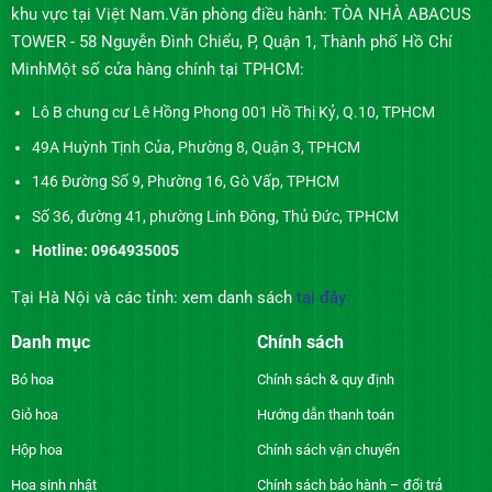
khu vực tại Việt Nam.Văn phòng điều hành: TÒA NHÀ ABACUS
TOWER - 58 Nguyễn Đình Chiểu, P, Quận 1, Thành phố Hồ Chí
MinhMột số cửa hàng chính tại TPHCM:
Lô B chung cư Lê Hồng Phong 001 Hồ Thị Kỷ, Q.10, TPHCM
49A Huỳnh Tịnh Của, Phường 8, Quận 3, TPHCM
146 Đường Số 9, Phường 16, Gò Vấp, TPHCM
Số 36, đường 41, phường Linh Đông, Thủ Đức, TPHCM
Hotline: 0964935005
Tại Hà Nội và các tỉnh: xem danh sách
tại đây
Danh mục
Chính sách
Bó hoa
Chính sách & quy định
Giỏ hoa
Hướng dẫn thanh toán
Hộp hoa
Chính sách vận chuyển
Hoa sinh nhật
Chính sách bảo hành – đổi trả