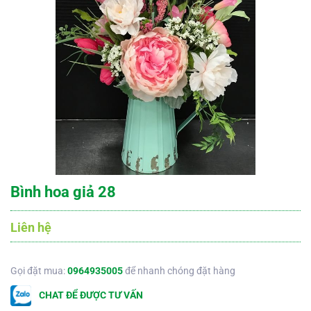
Bình hoa giả 28
Liên hệ
Gọi đặt mua:
0964935005
để nhanh chóng đặt hàng
CHAT ĐỂ ĐƯỢC TƯ VẤN