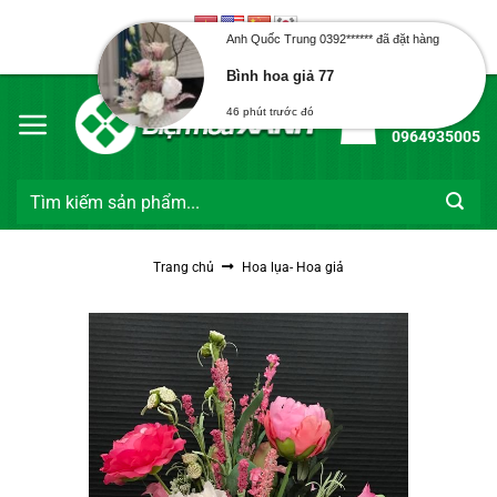
Bỏ
qua
Anh Quốc Trung 0392****** đã đặt hàng
Chào mừng bạn đến với Điện Hoa Xanh
nội
Bình hoa giả 77
dung
Hotline:
46 phút trước đó
0964935005
Tìm
kiếm:
Trang chủ
Hoa lụa- Hoa giả