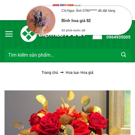
Bỏ
qua
Chị Ngọc Ánh 0780****** đã đặt hàng
Chào mừng bạn đến với Điện Hoa Xanh
nội
Bình hoa giả 82
dung
Hotline:
42 phút trước đó
0964935005
Tìm
kiếm:
Trang chủ
Hoa lụa- Hoa giả