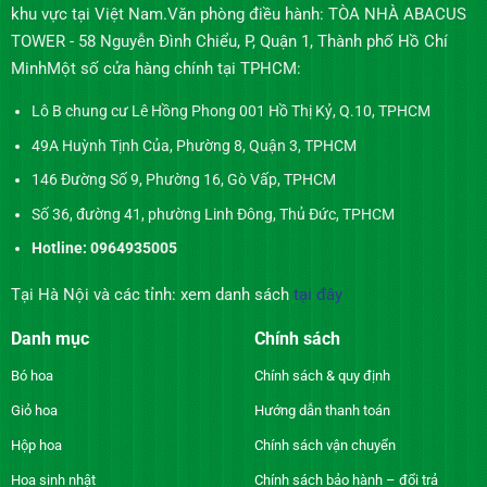
khu vực tại Việt Nam.Văn phòng điều hành: TÒA NHÀ ABACUS
TOWER - 58 Nguyễn Đình Chiểu, P, Quận 1, Thành phố Hồ Chí
MinhMột số cửa hàng chính tại TPHCM:
Lô B chung cư Lê Hồng Phong 001 Hồ Thị Kỷ, Q.10, TPHCM
49A Huỳnh Tịnh Của, Phường 8, Quận 3, TPHCM
146 Đường Số 9, Phường 16, Gò Vấp, TPHCM
Số 36, đường 41, phường Linh Đông, Thủ Đức, TPHCM
Hotline: 0964935005
Tại Hà Nội và các tỉnh: xem danh sách
tại đây
Danh mục
Chính sách
Bó hoa
Chính sách & quy định
Giỏ hoa
Hướng dẫn thanh toán
Hộp hoa
Chính sách vận chuyển
Hoa sinh nhật
Chính sách bảo hành – đổi trả