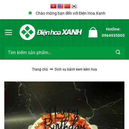
Bỏ
qua
Chào mừng bạn đến với Điện Hoa Xanh
nội
dung
Hotline:
0964935005
Tìm
kiếm:
Trang chủ
Dịch vụ bánh kem kèm hoa