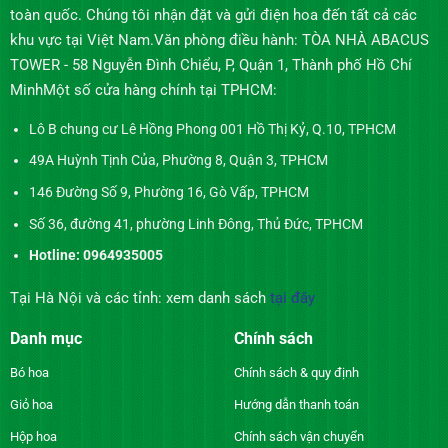
toàn quốc. Chúng tôi nhận đặt và gửi điện hoa đến tất cả các
khu vực tại Việt Nam.Văn phòng điều hành: TÒA NHÀ ABACUS
TOWER - 58 Nguyễn Đình Chiểu, P, Quận 1, Thành phố Hồ Chí
MinhMột số cửa hàng chính tại TPHCM:
Lô B chung cư Lê Hồng Phong 001 Hồ Thị Kỷ, Q.10, TPHCM
49A Huỳnh Tịnh Của, Phường 8, Quận 3, TPHCM
146 Đường Số 9, Phường 16, Gò Vấp, TPHCM
Số 36, đường 41, phường Linh Đông, Thủ Đức, TPHCM
Hotline: 0964935005
Tại Hà Nội và các tỉnh: xem danh sách
tại đây
Danh mục
Chính sách
Bó hoa
Chính sách & quy định
Giỏ hoa
Hướng dẫn thanh toán
Hộp hoa
Chính sách vận chuyển