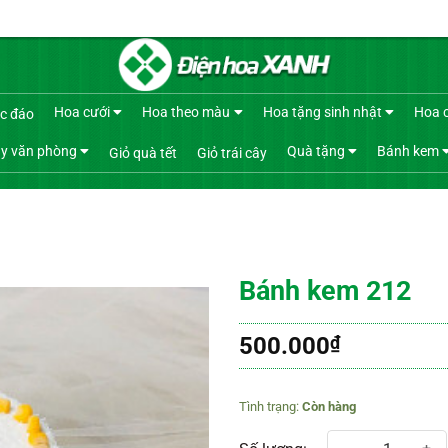
Hoa cưới
Hoa theo màu
Hoa tặng sinh nhật
Hoa 
c đáo
y văn phòng
Quà tặng
Bánh kem
Giỏ quà tết
Giỏ trái cây
Bánh kem 212
500.000
₫
Còn hàng
Bánh kem 212 số lượng