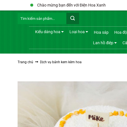
Bỏ
Chào mừng bạn đến với Điện Hoa Xanh
qua
Tìm
nội
kiếm:
dung
Kiểu dáng hoa
Loại hoa
Hoa sáp
Hoa độ
Lan hồ điệp
Câ
Trang chủ
Dịch vụ bánh kem kèm hoa