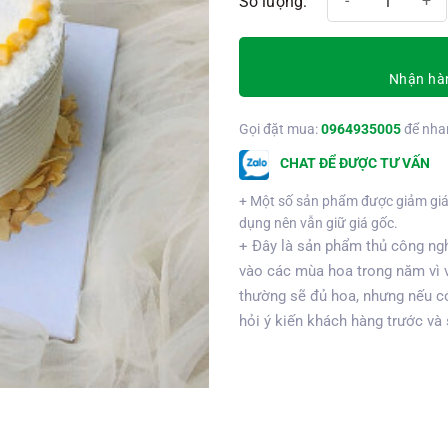
Nhận hàn
Gọi đặt mua:
0964935005
để nha
CHAT ĐỂ ĐƯỢC TƯ VẤN
+ Một số sản phẩm được giảm giá
dụng nên vẫn giữ giá gốc.
+ Đây là sản phẩm thủ công ngh
vào các mùa hoa trong năm vì 
thường sẽ đủ hoa, nhưng nếu có
hỏi ý kiến khách hàng trước và