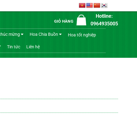
Hotline:
GIỎ HÀNG
0964935005
chúc mừng
Hoa Chia Buồn
Hoa tốt nghiệp
Tin tức
Liên hệ