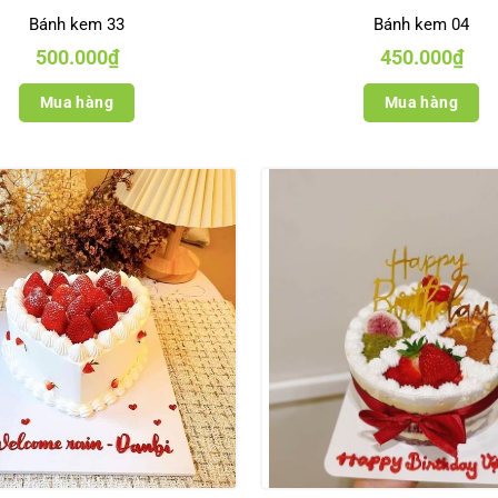
Bánh kem 33
Bánh kem 04
500.000
₫
450.000
₫
Mua hàng
Mua hàng