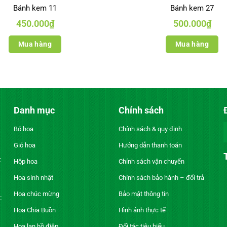
Bánh kem 11
Bánh kem 27
450.000
₫
500.000
₫
Mua hàng
Mua hàng
Danh mục
Chính sách
Bó hoa
Chính sách & quy định
Giỏ hoa
Hướng dẫn thanh toán
t
Hộp hoa
Chính sách vận chuyển
Hoa sinh nhật
Chính sách bảo hành – đổi trả
Hoa chúc mừng
Bảo mật thông tin
:
Hoa Chia Buồn
Hình ảnh thực tế
Hoa lan hồ điệp
Đối tác tiêu biểu