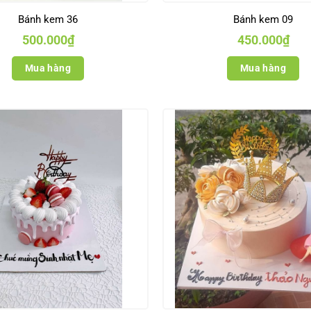
Bánh kem 36
Bánh kem 09
500.000
₫
450.000
₫
Mua hàng
Mua hàng