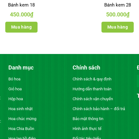
Bánh kem 18
Bánh kem 28
450.000
₫
500.000
₫
Mua hàng
Mua hàng
Danh mục
Chính sách
Bó hoa
Chính sách & quy định
Giỏ hoa
Hướng dẫn thanh toán
t
Hộp hoa
Chính sách vận chuyển
Hoa sinh nhật
Chính sách bảo hành – đổi trả
Hoa chúc mừng
Bảo mật thông tin
:
Hoa Chia Buồn
Hình ảnh thực tế
Hoa lan hồ điệp
Đối tác tiêu biểu