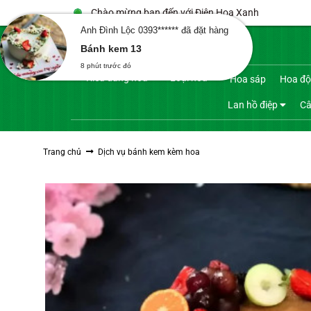
Bỏ
Chào mừng bạn đến với Điện Hoa Xanh
qua
Anh Ðình Lộc 0393****** đã đặt hàng
Tìm
nội
Bánh kem 13
kiếm:
dung
8 phút trước đó
Kiểu dáng hoa
Loại hoa
Hoa sáp
Hoa độ
Lan hồ điệp
Câ
Trang chủ
Dịch vụ bánh kem kèm hoa