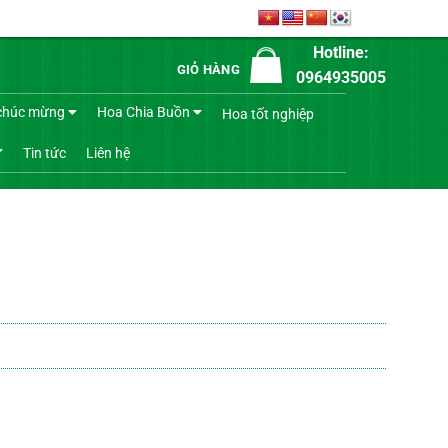
Hotline:
GIỎ HÀNG
0964935005
chúc mừng
Hoa Chia Buồn
Hoa tốt nghiệp
Tin tức
Liên hệ