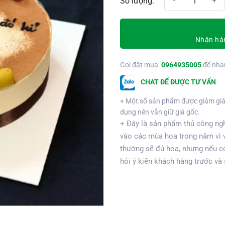
Nhận hàn
Gọi đặt mua:
0964935005
để nha
CHAT ĐỂ ĐƯỢC TƯ VẤN
+ Một số sản phẩm được giảm giá
dụng nên vẫn giữ giá gốc.
+ Đây là sản phẩm thủ công ngh
vào các mùa hoa trong năm vì 
thường sẽ đủ hoa, nhưng nếu có
hỏi ý kiến khách hàng trước và