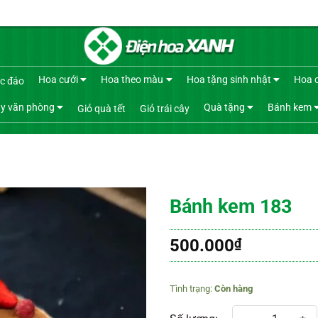
Hoa cưới
Hoa theo màu
Hoa tặng sinh nhật
Hoa 
c đáo
y văn phòng
Quà tặng
Bánh kem
Giỏ quà tết
Giỏ trái cây
Bánh kem 183
500.000
₫
Còn hàng
Bánh kem 183 số lượng