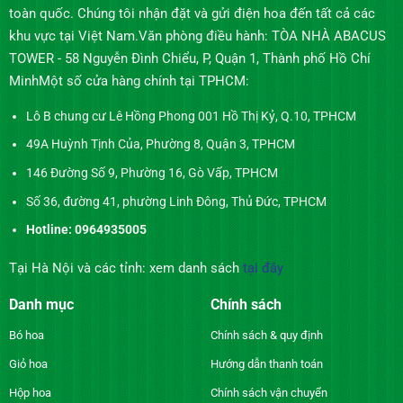
toàn quốc. Chúng tôi nhận đặt và gửi điện hoa đến tất cả các
khu vực tại Việt Nam.Văn phòng điều hành: TÒA NHÀ ABACUS
TOWER - 58 Nguyễn Đình Chiểu, P, Quận 1, Thành phố Hồ Chí
MinhMột số cửa hàng chính tại TPHCM:
Lô B chung cư Lê Hồng Phong 001 Hồ Thị Kỷ, Q.10, TPHCM
49A Huỳnh Tịnh Của, Phường 8, Quận 3, TPHCM
146 Đường Số 9, Phường 16, Gò Vấp, TPHCM
Số 36, đường 41, phường Linh Đông, Thủ Đức, TPHCM
Hotline: 0964935005
Tại Hà Nội và các tỉnh: xem danh sách
tại đây
Danh mục
Chính sách
Bó hoa
Chính sách & quy định
Giỏ hoa
Hướng dẫn thanh toán
Hộp hoa
Chính sách vận chuyển