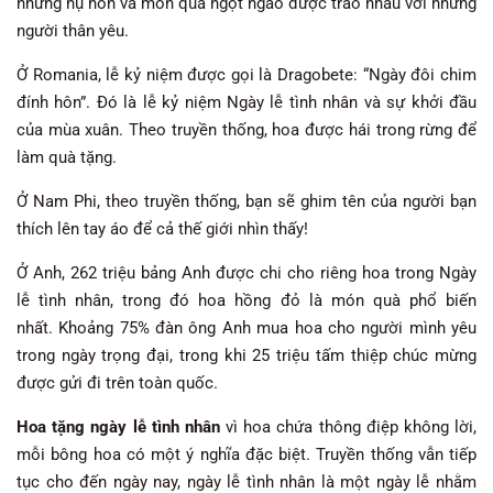
những nụ hôn và món quà ngọt ngào được trao nhau với những
người thân yêu.
Ở Romania, lễ kỷ niệm được gọi là Dragobete: “Ngày đôi chim
đính hôn”. Đó là lễ kỷ niệm Ngày lễ tình nhân và sự khởi đầu
của mùa xuân. Theo truyền thống, hoa được hái trong rừng để
làm quà tặng.
Ở Nam Phi, theo truyền thống, bạn sẽ ghim tên của người bạn
thích lên tay áo để cả thế giới nhìn thấy!
Ở Anh, 262 triệu bảng Anh được chi cho riêng hoa trong Ngày
lễ tình nhân, trong đó hoa hồng đỏ là món quà phổ biến
nhất. Khoảng 75% đàn ông Anh mua hoa cho người mình yêu
trong ngày trọng đại, trong khi 25 triệu tấm thiệp chúc mừng
được gửi đi trên toàn quốc.
Hoa tặng ngày lễ tình nhân
vì hoa chứa thông điệp không lời,
mỗi bông hoa có một ý nghĩa đặc biệt. Truyền thống vẫn tiếp
tục cho đến ngày nay, ngày lễ tình nhân là một ngày lễ nhằm