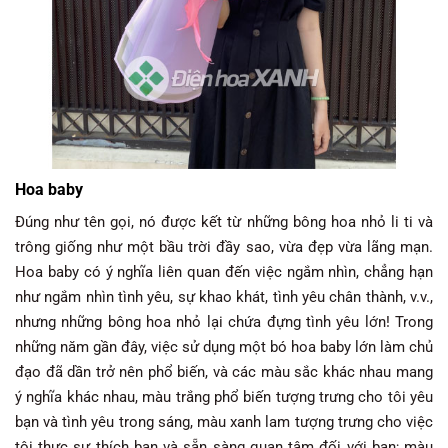
Hoa baby
Đúng như tên gọi, nó được kết từ những bông hoa nhỏ li ti và
trông giống như một bầu trời đầy sao, vừa đẹp vừa lãng mạn.
Hoa baby có ý nghĩa liên quan đến việc ngắm nhìn, chẳng hạn
như ngắm nhìn tình yêu, sự khao khát, tình yêu chân thành, v.v.,
nhưng những bông hoa nhỏ lại chứa đựng tình yêu lớn! Trong
những năm gần đây, việc sử dụng một bó hoa baby lớn làm chủ
đạo đã dần trở nên phổ biến, và các màu sắc khác nhau mang
ý nghĩa khác nhau, màu trắng phổ biến tượng trưng cho tôi yêu
bạn và tình yêu trong sáng, màu xanh lam tượng trưng cho việc
tôi thực sự thích bạn và sẵn sàng quan tâm đối với bạn; màu