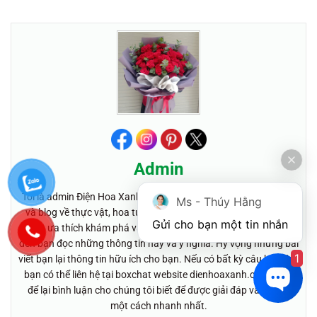
Admin
Tôi là admin Điện Hoa Xanh - Tác giả chuyên viết các bài tin tức
Ms - Thúy Hằng
và blog về thực vật, hoa tươi và quà tặng…. Là một người yêu
Gửi cho bạn một tin nhắn
hoa, ưa thích khám phá và tìm hiểu, tôi mong muốn được gửi
đến bạn đọc những thông tin hay và ý nghĩa. Hy vọng những bài
1
viết bạn lại thông tin hữu ích cho bạn. Nếu có bất kỳ câu hỏi nào,
bạn có thể liên hệ tại boxchat website dienhoaxanh.com hoặc
để lại bình luận cho chúng tôi biết để được giải đáp và tư vấn
một cách nhanh nhất.