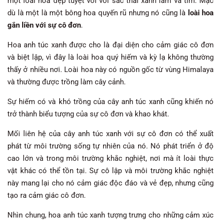
một loài hoa đẹp tuyệt vời với sắc thái xanh lam và tím. Mặc
dù là một là một bông hoa quyến rũ nhưng nó cũng là
loài hoa
gắn liền với sự cô đơn
.
Hoa anh túc xanh được cho là đại diện cho cảm giác cô đơn
và biệt lập, vì đây là loài hoa quý hiếm và kỳ lạ không thường
thấy ở nhiều nơi. Loài hoa này có nguồn gốc từ vùng Himalaya
và thường được trồng làm cây cảnh.
Sự hiếm có và khó trồng của cây anh túc xanh cũng khiến nó
trở thành biểu tượng của sự cô đơn và khao khát.
Mối liên hệ của cây anh túc xanh với sự cô đơn có thể xuất
phát từ môi trường sống tự nhiên của nó. Nó phát triển ở độ
cao lớn và trong môi trường khắc nghiệt, nơi mà ít loài thực
vật khác có thể tồn tại. Sự cô lập và môi trường khắc nghiệt
này mang lại cho nó cảm giác độc đáo và vẻ đẹp, nhưng cũng
tạo ra cảm giác cô đơn.
Nhìn chung, hoa anh túc xanh tượng trưng cho những cảm xúc