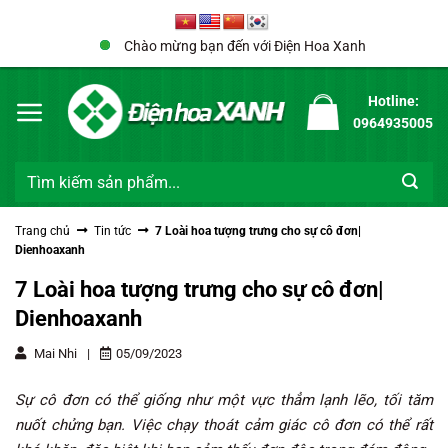
Bỏ
qua
Chào mừng bạn đến với Điện Hoa Xanh
nội
dung
Hotline:
0964935005
Tìm
kiếm:
Trang chủ
Tin tức
7 Loài hoa tượng trưng cho sự cô đơn|
Dienhoaxanh
7 Loài hoa tượng trưng cho sự cô đơn|
Dienhoaxanh
Mai Nhi
|
05/09/2023
Sự cô đơn có thể giống như một vực thẳm lạnh lẽo, tối tăm
nuốt chửng bạn.
Việc chạy thoát cảm giác cô đơn có thể rất