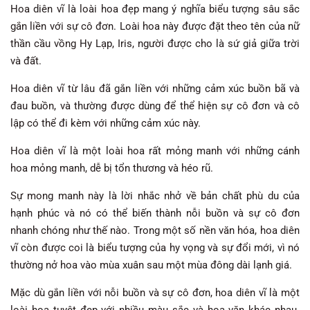
Hoa diên vĩ là loài hoa đẹp mang ý nghĩa biểu tượng sâu sắc
gắn liền với sự cô đơn. Loài hoa này được đặt theo tên của nữ
thần cầu vồng Hy Lạp, Iris, người được cho là sứ giả giữa trời
và đất.
Hoa diên vĩ từ lâu đã gắn liền với những cảm xúc buồn bã và
đau buồn, và thường được dùng để thể hiện sự cô đơn và cô
lập có thể đi kèm với những cảm xúc này.
Hoa diên vĩ là một loài hoa rất mỏng manh với những cánh
hoa mỏng manh, dễ bị tổn thương và héo rũ.
Sự mong manh này là lời nhắc nhở về bản chất phù du của
hạnh phúc và nó có thể biến thành nỗi buồn và sự cô đơn
nhanh chóng như thế nào. Trong một số nền văn hóa, hoa diên
vĩ còn được coi là biểu tượng của hy vọng và sự đổi mới, vì nó
thường nở hoa vào mùa xuân sau một mùa đông dài lạnh giá.
Mặc dù gắn liền với nỗi buồn và sự cô đơn, hoa diên vĩ là một
loài hoa tuyệt đẹp với nhiều màu sắc và hoa văn khác nhau.