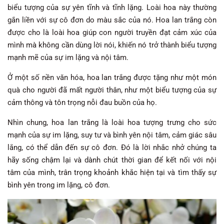
biểu tượng của sự yên tĩnh và tĩnh lặng. Loài hoa này thường
gắn liền với sự cô đơn do màu sắc của nó. Hoa lan trắng còn
được cho là loài hoa giúp con người truyền đạt cảm xúc của
mình mà không cần dùng lời nói, khiến nó trở thành biểu tượng
mạnh mẽ của sự im lặng và nội tâm.
Ở một số nền văn hóa, hoa lan trắng được tặng như một món
quà cho người đã mất người thân, như một biểu tượng của sự
cảm thông và tôn trọng nỗi đau buồn của họ.
Nhìn chung, hoa lan trắng là loài hoa tượng trưng cho sức
mạnh của sự im lặng, suy tư và bình yên nội tâm, cảm giác sâu
lắng, có thể dẫn đến sự cô đơn. Đó là lời nhắc nhở chúng ta
hãy sống chậm lại và dành chút thời gian để kết nối với nội
tâm của mình, trân trọng khoảnh khắc hiện tại và tìm thấy sự
bình yên trong im lặng, cô đơn.