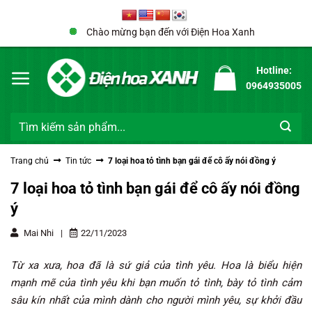
Bỏ
qua
Chào mừng bạn đến với Điện Hoa Xanh
nội
dung
Hotline:
0964935005
Tìm
kiếm:
Trang chủ
Tin tức
7 loại hoa tỏ tình bạn gái để cô ấy nói đồng ý
7 loại hoa tỏ tình bạn gái để cô ấy nói đồng
ý
Mai Nhi
|
22/11/2023
Từ xa xưa, hoa đã là sứ giả của tình yêu. Hoa là biểu hiện
mạnh mẽ của tình yêu khi bạn muốn tỏ tình, bày tỏ tình cảm
sâu kín nhất của mình dành cho người mình yêu, sự khởi đầu