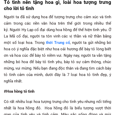
Tỏ tình nên tặng hoa gì,
loài hoa tượng trưng
cho lời tỏ tình
Người ta đã sử dụng hoa để tượng trưng cho cảm xúc và tình
cảm trong các nền văn hóa trên thế giới trong nhiều thế
kỷ. Người Hy Lạp cổ đại dùng hoa hồng để thể hiện tình yêu. Ở
La Mã cổ đại, người ta tôn vinh các vị thần và nữ thần bằng
một số loại hoa. Trong
thời Trung cổ
, người ta gửi những bó
hoa có ý nghĩa đặc biệt như hoa oải hương để bày tỏ lòng biết
ơn và hoa cúc để bày tỏ niềm vui. Ngày nay, người ta vẫn tặng
những bó hoa để bày tỏ tình yêu, bày tỏ sự cảm thông, chúc
mừng, vui mừng. Nếu bạn đang độc thân và đang tìm cách bày
tỏ tình cảm của mình, dưới đây là 7 loại hoa tỏ tình đẹp, ý
nghĩa nhất.
#Hoa hồng tỏ tình
Có rất nhiều loại hoa tượng trưng cho tình yêu nhưng nổi tiếng
nhất là hoa hồng đỏ. Hoa hồng đỏ là biểu tượng vượt thời
gian của tình yêu và tình cảm. Màu sắc sống động và mùi