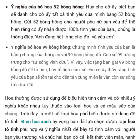
Ý nghĩa của bó hoa 52 bông hồng
: Hãy cho cô ấy biết bạn
sẽ dành cho cô ấy tất cả tình yêu của mình bằng 52 bông
hồng. Gửi 52 bông hồng cho người phụ nữ bạn yêu để thể
hiện rằng cô ấy nhận được 100% tình yêu của bạn., chúng là
thông điệp “Anh đang hết lòng chờ đợi và yêu em”
Ý nghĩa bó hoa 99 bông hồng
: Chứng minh tình yêu của bạn là
bằng chứng của thời gian với 99 bông hồng đỏ. Con số 99 tượng
trưng cho “sự sống vĩnh cửu”. Vì vậy, việc tặng bạn gái 99 bông
hồng đỏ để tỏ tình, bày tỏ tình cảm, sẽ cho cô ấy thấy rằng tình
yêu của bạn sẽ tồn tại cho đến tận cùng miễn là vẫn còn sự sống
trên trái đất.
Hoa thường được sử dụng để biểu hiện tình cảm và có nhiều ý
nghĩa khác nhau tùy thuộc vào loại hoa và cả màu sắc của
chúng. Trêb đây là một số loại hoa phổ biến được sử dụng để
tỏ tình.
Điện hoa xanh
hy vọng bạn đã lựa chọn được loại
hoa
tỏ tình
phù hợp và ý nghĩa nhất để bày tỏ tình cảm với người
bạn yêu thương, và chúc hai bạn có cái kết thật viên mãn, hạnh