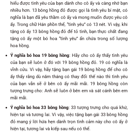
hiểu được tình yêu của bạn dành cho cô ấy và càng nhớ bạn
nhiều hơn. 13 bông hồng đỏ được gọi là tình yêu bí mật, có
nghĩa là bạn đã yêu thầm cô ấy và mong muốn được yêu cô
ấy. Trong chữ Hán phồn thể, “tình yêu” có 13 nét. Vì vậy, khi
tặng cô ấy 13 bông hồng đỏ để tỏ tình, bạn thực chất đang
tặng cô ấy một bó hoa “tình yêu” ẩn chứa trong số lượng
hoa hồng.
Ý nghĩa bó hoa 19 bông hồng
: Hãy cho cô ấy thấy tình yêu
của bạn sẽ luôn ở đó với 19 bông hồng đỏ. 19 có nghĩa là
vĩnh cửu. Vì vậy, hãy tặng bạn gái 19 bông hồng để cho cô
ấy thấy rằng dù năm tháng có thay đổi thế nào thì tình yêu
của bạn vẫn sẽ ở bên cô ấy mãi mãi. 19 bông hồng còn
tượng trưng cho: Anh sẽ luôn ở bên em và sát cánh bên em
mãi mãi.
Ý nghĩa bó hoa 33 bông hồng
: 33 tượng trưng cho quá khứ,
hiện tại và tương lai. Vì vậy, việc tặng bạn gái 33 bông hồng
đỏ mang ý lời hứa hẹn dành trọn tình cảm này cho cô ấy ở
hiện tại, tương lai và kiếp sau nếu có thể.