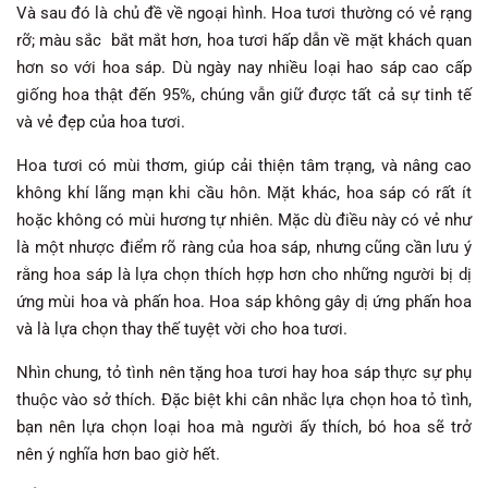
Và sau đó là chủ đề về ngoại hình. Hoa tươi thường có vẻ rạng
rỡ; màu sắc bắt mắt hơn, hoa tươi hấp dẫn về mặt khách quan
hơn so với hoa sáp. Dù ngày nay nhiều loại hao sáp cao cấp
giống hoa thật đến 95%, chúng vẫn giữ được tất cả sự tinh tế
và vẻ đẹp của hoa tươi.
Hoa tươi có mùi thơm, giúp cải thiện tâm trạng, và nâng cao
không khí lãng mạn khi cầu hôn. Mặt khác, hoa sáp có rất ít
hoặc không có mùi hương tự nhiên. Mặc dù điều này có vẻ như
là một nhược điểm rõ ràng của hoa sáp, nhưng cũng cần lưu ý
rằng hoa sáp là lựa chọn thích hợp hơn cho những người bị dị
ứng mùi hoa và phấn hoa. Hoa sáp không gây dị ứng phấn hoa
và là lựa chọn thay thế tuyệt vời cho hoa tươi.
Nhìn chung, tỏ tình nên tặng hoa tươi hay hoa sáp thực sự phụ
thuộc vào sở thích. Đặc biệt khi cân nhắc lựa chọn hoa tỏ tình,
bạn nên lựa chọn loại hoa mà người ấy thích, bó hoa sẽ trở
nên ý nghĩa hơn bao giờ hết.