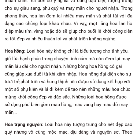
thuần khiết mà còn có ý nghĩa vô cùng đặc biệt, tượng trưng
cho sự giàu sang, phú quý và may mắn cho người nhận. Trong
phong thủy, hoa lan đem lại nhiều may mắn và phát tài với đa
dạng các chủng loại khác nhau. Vì vậy, một lẵng hoa lan hồ
điệp màu tím, vàng hoặc đỏ sẽ giúp cho buổi lễ khởi công diễn
ra tốt đẹp và nhiều thuận lợi và phát triển không ngừng.
Hoa hồng
: Loại hòa này không chỉ là biểu tượng cho tình yêu,
giữ lửa hạnh phúc trong chuyện tình cảm mà còn đem lại may
mắn lâu dài cho người nhận. Những bông hoa hồng có gai
cũng giúp xua đuổi tà khí xâm nhập. Hoa hồng đại diện cho sự
tươi trẻ,phát triển và hưng thịnh nên được sử dụng kết hợp với
một số phụ kiện và lá đi kèm để tạo nên những mẫu hoa chúc
mừng khởi công đẹp và đặc sắc. Những loài hoa hồng được
sử dụng phổ biến gồm màu hồng, màu vàng hay màu đỏ may
mắn,…
Hoa trạng nguyên
: Loài hoa này tượng trưng cho nét đẹp cao
quý nhưng vô cùng mộc mạc, dịu dàng và nguyên sơ. Theo