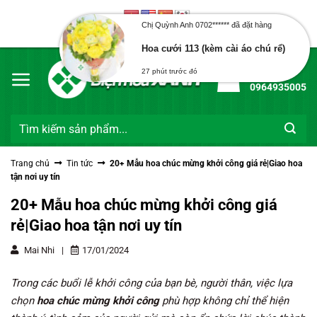
Bỏ
qua
Chị Quỳnh Anh 0702****** đã đặt hàng
Chào mừng bạn đến với Điện Hoa Xanh
nội
Hoa cưới 113 (kèm cài áo chú rể)
dung
Hotline:
27 phút trước đó
0964935005
Tìm
kiếm:
Trang chủ
Tin tức
20+ Mẫu hoa chúc mừng khởi công giá rẻ|Giao hoa
tận nơi uy tín
20+ Mẫu hoa chúc mừng khởi công giá
rẻ|Giao hoa tận nơi uy tín
Mai Nhi
|
17/01/2024
Trong các buổi lễ khởi công của bạn bè, người thân, việc lựa
chọn
hoa chúc mừng khởi công
phù hợp không chỉ thể hiện